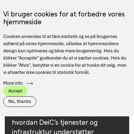
Skip
to
Menu
Vi bruger cookies for at forbedre vores
DA
main
hjemmeside
content
Main
Hjem
Use cases
Cookies anvendes til at føre statistik og se på brugernes
navigation
Breadcrumb
adfærd på vores hjemmeside, således at hjemmesidens
design kan optimeres og blive mere brugervenlig. Hvis du
klikker "Acceptér" godkender du at vi sætter cookies. Hvis du
Research
View all
Arts
Industry
Computer Science
klikker "Afvis", benytter vi en cookie for at huske dit valg, men
area
vi afsætter ikke cookies til statistik formål.
Health
EuroCC Denmark
More info
Public Administration
Social Science
STEM
Accept
No, thanks
Her finder du eksempler på,
hvordan DeiC’s tjenester og
infrastruktur understøtter