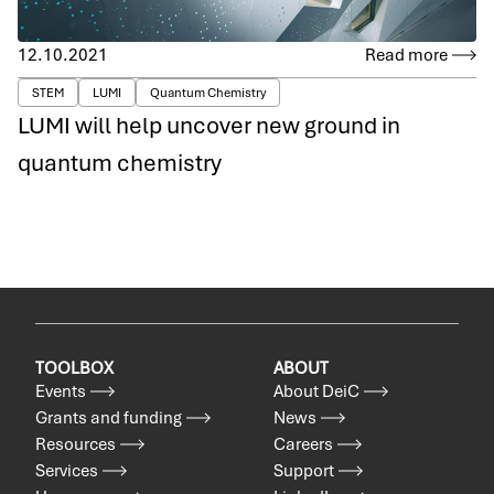
12.10.2021
Read more
STEM
LUMI
Quantum Chemistry
LUMI will help uncover new ground in
quantum chemistry
TOOLBOX
ABOUT
Events
About DeiC
Grants and funding
News
Resources
Careers
Services
Support