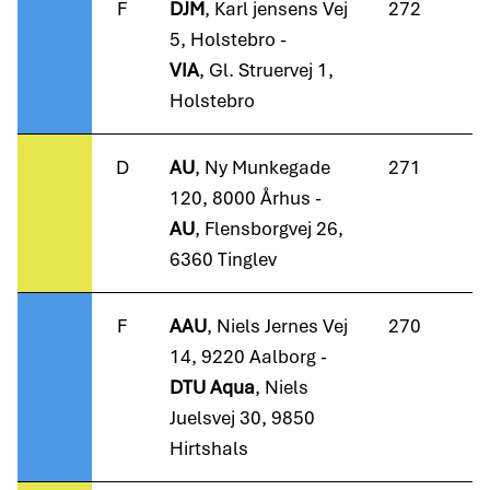
F
DJM
, Karl jensens Vej
272
5, Holstebro -
VIA
, Gl. Struervej 1,
Holstebro
D
AU
, Ny Munkegade
271
120, 8000 Århus -
AU
, Flensborgvej 26,
6360 Tinglev
F
AAU
, Niels Jernes Vej
270
14, 9220 Aalborg -
DTU Aqua
, Niels
Juelsvej 30, 9850
Hirtshals