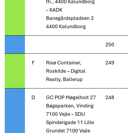
th., 4400 Kalundborg
– KADK
Banegårdspladsen 2
4400 Kalundborg
250
F
Risø Container,
249
Roskilde – Digital
Realty, Ballerup
D
GC POP Møgelholt 27
248
Bøgeparken, Vinding
7100 Vejle – SDU
Spinderigade 11 Lille
Grundet 7100 Vejle