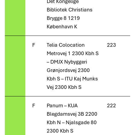
Det Kongelige
Bibliotek Christians
Brygge 8 1219
København K
F
Telia Colocation
223
Metrovej 1 2300 Kbh S
– DMJX Nybyggeri
Grønjordsvej 2300
Kbh S – ITU Kaj Munks
Vej 2300 Kbh S
F
Panum – KUA
222
Blegdamsvej 3B 2200
B
Kbh N – Njalsgade 80
2300 Kbh S