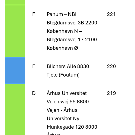
F
Panum – NBI
221
Blegdamsvej 3B 2200
København N –
Blegdamsvej 17 2100
København Ø
F
Blichers Allé 8830
220
Tjele (Foulum)
D
Århus Universitet
219
Vejensvej 55 6600
Vejen - Århus
Universitet Ny
Munkegade 120 8000