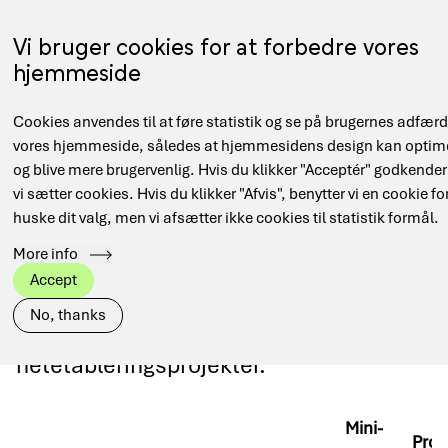
Gå
til
Menu
Vi bruger cookies for at forbedre vores
EN
hovedindhold
hjemmeside
Main
Hjem
Forskningsnettet
Samarbejde og projekter
Cookies anvendes til at føre statistik og se på brugernes adfær
navigation
Brødkrumme
Netetableringsprojekter
vores hjemmeside, således at hjemmesidens design kan optim
og blive mere brugervenlig. Hvis du klikker "Acceptér" godkender
vi sætter cookies. Hvis du klikker "Afvis", benytter vi en cookie for
huske dit valg, men vi afsætter ikke cookies til statistik formål.
More info
Netetableringsprojek
Accept
No, thanks
Her kan du se status for
netetableringsprojekter.
Mini-
Proj