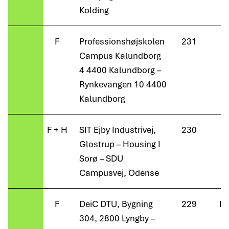
Kolding
F
Professionshøjskolen
231
Campus Kalundborg
4 4400 Kalundborg –
Rynkevangen 10 4400
Kalundborg
F + H
SIT Ejby Industrivej,
230
Glostrup – Housing I
Sorø – SDU
Campusvej, Odense
F
DeiC DTU, Bygning
229
Ma
304, 2800 Lyngby –