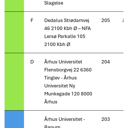
Slagelse
F
Dedalus Strødamvej
205
Ja
46 2100 Kbh Ø – NFA
Lersø Parkalle 105
2100 Kbh Ø
D
Århus Universitet
204
Flensborgvej 22 6360
Tinglev - Århus
Universitet Ny
Munkegade 120 8000
Århus
Århus Universitet -
203
Ranum