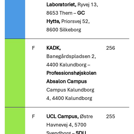
Laboratoriet,
Ryvej 13,
8653 Them –
GC
Hytte,
Priorsvej 52,
8600 Silkeborg
F
KADK,
256
Banegårdspladsen 2,
4400 Kalundborg –
Professionshøjskolen
Absalon
Campus
Campus Kalundborg
4, 4400 Kalundborg
F
UCL Campus,
Østre
255
Havnevej 4, 5700
Svendborg –
SDU