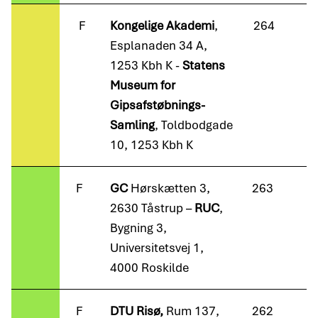
F
Kongelige Akademi
,
264
Esplanaden 34 A,
1253 Kbh K -
Statens
Museum for
Gipsafstøbnings-
Samling
, Toldbodgade
10, 1253 Kbh K
F
GC
Hørskætten 3,
263
2630 Tåstrup –
RUC
,
Bygning 3,
Universitetsvej 1,
4000 Roskilde
F
DTU Risø,
Rum 137,
262