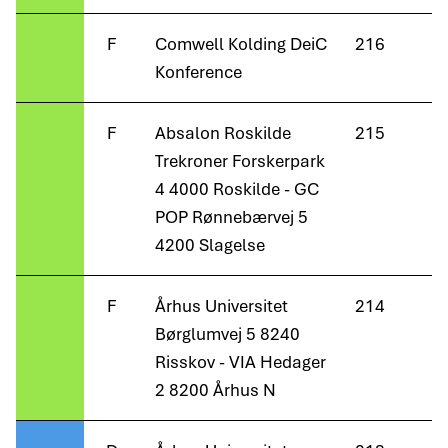
F
Comwell Kolding DeiC
216
Konference
F
Absalon Roskilde
215
Trekroner Forskerpark
4 4000 Roskilde - GC
POP Rønnebærvej 5
4200 Slagelse
F
Århus Universitet
214
Børglumvej 5 8240
Risskov - VIA Hedager
2 8200 Århus N