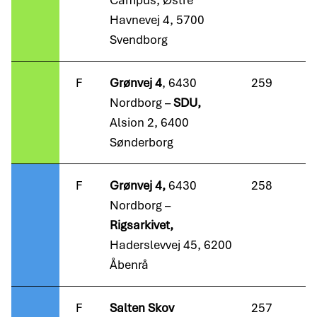
Campus, Østre
Havnevej 4, 5700
Svendborg
F
Grønvej
4
, 6430
259
Nordborg –
SDU,
Alsion 2, 6400
Sønderborg
F
Grønvej 4,
6430
258
Nordborg –
Rigsarkivet,
Haderslevvej 45, 6200
Åbenrå
F
Salten Skov
257