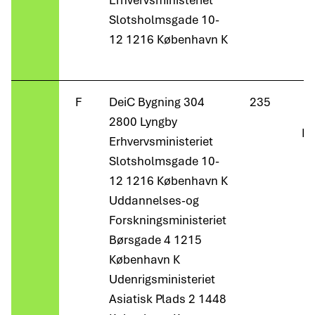
Erhvervsministeriet
Slotsholmsgade 10-
12 1216 København K
F
DeiC Bygning 304
235
2800 Lyngby
Ma
Erhvervsministeriet
Slotsholmsgade 10-
12 1216 København K
Uddannelses-og
Forskningsministeriet
Børsgade 4 1215
København K
Udenrigsministeriet
Asiatisk Plads 2 1448