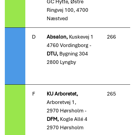
GC Hytte, Østre
Ringvej 100, 4700
Næstved
D
Absalon,
Kuskevej 1
266
4760 Vordingborg -
DTU,
Bygning 304
2800 Lyngby
F
KU Arboretet,
265
Arboretvej 1,
2970 Hørsholm -
DFM,
Kogle Allé 4
2970 Hørsholm