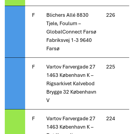
F
Blichers Allé 8830
226
Tjele, Foulum –
GlobalConnect Farsø
Fabriksvej 1-3 9640
Farsø
F
Vartov Farvergade 27
225
1463 København K –
Rigsarkivet Kalvebod
Brygge 32 København
V
F
Vartov Farvergade 27
224
1463 København K –