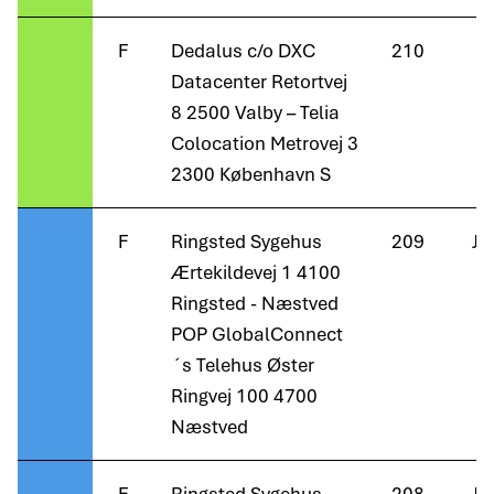
F
Dedalus c/o DXC
210
Datacenter Retortvej
8 2500 Valby – Telia
Colocation Metrovej 3
2300 København S
F
Ringsted Sygehus
209
Ja
Ærtekildevej 1 4100
Ringsted - Næstved
POP GlobalConnect
´s Telehus Øster
Ringvej 100 4700
Næstved