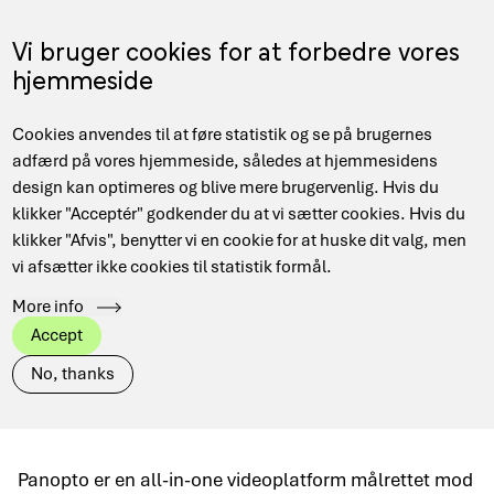
Gå
til
Menu
Vi bruger cookies for at forbedre vores
EN
hovedindhold
hjemmeside
Main
Hjem
Forskningsnettet
Panopto
Cookies anvendes til at føre statistik og se på brugernes
navigation
Brødkrumme
adfærd på vores hjemmeside, således at hjemmesidens
design kan optimeres og blive mere brugervenlig. Hvis du
klikker "Acceptér" godkender du at vi sætter cookies. Hvis du
klikker "Afvis", benytter vi en cookie for at huske dit valg, men
Panopto
vi afsætter ikke cookies til statistik formål.
More info
Panopto er en brugervenlig all-in-one
Accept
videoplatform til enkelt at producere,
No, thanks
redigere og dele videoindhold.
Panopto er en all-in-one videoplatform målrettet mod