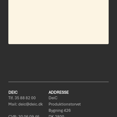
DEIC
ADDRESSE
Tlf. 35 88 82 00
DeiC
Mail: deic@deic.dk
Produktionstorvet
Bygning 426
CVR: 30 06 09 46
DK-2800