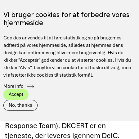
Gå
til
Menu
Vi bruger cookies for at forbedre vores
EN
hovedindhold
hjemmeside
Main
Hjem
Sikkerhed
Cookies anvendes til at føre statistik og se på brugernes
navigation
Brødkrumme
adfærd på vores hjemmeside, således at hjemmesidens
design kan optimeres og blive mere brugervenlig. Hvis du
klikker "Acceptér" godkender du at vi sætter cookies. Hvis du
klikker "Afvis", benytter vi en cookie for at huske dit valg, men
Sikkerhed
vi afsætter ikke cookies til statistik formål.
More info
Informationssikkerheden på
Accept
Forskningsnettet overvåges af DKCERT
No, thanks
(Danish Computer Security Incident
Response Team). DKCERT er en
tjeneste, der leveres igennem DeiC.