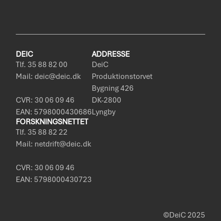
DEIC
ADDRESSE
Tlf. 35 88 82 00
DeiC
Mail: deic@deic.dk
Produktionstorvet
Bygning 426
CVR: 30 06 09 46
DK-2800
EAN: 5798000430686
Lyngby
FORSKNINGSNETTET
Tlf. 35 88 82 22
Mail: netdrift@deic.dk
CVR: 30 06 09 46
EAN: 5798000430723
©DeiC 2025