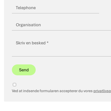
Telefon
Organisation
Besked
Privacy
Ved at indsende formularen accepterer du vores
privatlivsp