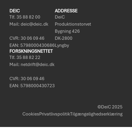
DEIC
ADDRESSE
Tlf. 35 88 82 00
DeiC
Mail: deic@deic.dk
Produktionstorvet
Bygning 426
CVR: 30 06 09 46
DK-2800
EAN: 5798000430686
Lyngby
FORSKNINGSNETTET
Tlf. 35 88 82 22
Mail: netdrift@deic.dk
CVR: 30 06 09 46
EAN: 5798000430723
©DeiC 2025
Cookies
Privatlivspolitik
Tilgængelighedserklæring
Policies