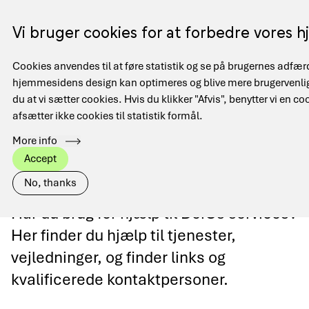
Gå
til
Menu
Vi bruger cookies for at forbedre vores
EN
hovedindhold
Cookies anvendes til at føre statistik og se på brugernes adfæ
Main
hjemmesidens design kan optimeres og blive mere brugervenlig
Hjem
Få hjælp
navigation
Brødkrumme
du at vi sætter cookies. Hvis du klikker "Afvis", benytter vi en co
afsætter ikke cookies til statistik formål.
More info
Accept
Få hjælp
No, thanks
Har du brug for hjælp til DeiCs services?
Her finder du hjælp til tjenester,
vejledninger, og finder links og
kvalificerede kontaktpersoner.