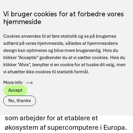
Gå
til
Menu
Vi bruger cookies for at forbedre vores
EN
hovedindhold
hjemmeside
Main
Hjem
Supercomputing (HPC)
Projekter og samarbejder
Cookies anvendes til at føre statistik og se på brugernes
navigation
Brødkrumme
EuroHPC
adfærd på vores hjemmeside, således at hjemmesidens
design kan optimeres og blive mere brugervenlig. Hvis du
klikker "Acceptér" godkender du at vi sætter cookies. Hvis du
klikker "Afvis", benytter vi en cookie for at huske dit valg, men
vi afsætter ikke cookies til statistik formål.
EuroHPC
More info
Accept
EuroHPC er et samarbejde mellem EU,
No, thanks
de enkelte lande samt private aktører,
som arbejder for at etablere et
økosystem af supercomputere i Europa.