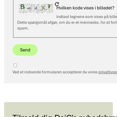
Hvilken kode vises i billedet?
Indtast tegnene som vises på bille
Dette spørgsmål afgør, om du er et menneske, for at fo
spam.
Privacy
Ved at indsende formularen accepterer du vores
privatlivsp
Tilmeld dig DeiC’s nyhedsbre