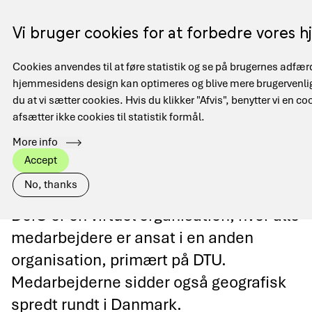
Gå
til
Menu
Vi bruger cookies for at forbedre vores
EN
hovedindhold
Cookies anvendes til at føre statistik og se på brugernes adfæ
Main
hjemmesidens design kan optimeres og blive mere brugervenlig
Hjem
Kontakt
navigation
Brødkrumme
du at vi sætter cookies. Hvis du klikker "Afvis", benytter vi en co
afsætter ikke cookies til statistik formål.
More info
Accept
Kontakt
No, thanks
DeiC er en virtuel organisation, hvor alle
medarbejdere er ansat i en anden
organisation, primært på DTU.
Medarbejderne sidder også geografisk
spredt rundt i Danmark.