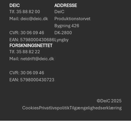
DEIC
ADDRESSE
Tlf. 35 88 82 00
DeiC
Mail: deic@deic.dk
Produktionstorvet
Bygning 426
CVR: 30 06 09 46
DK-2800
EAN: 5798000430686
Lyngby
FORSKNINGSNETTET
Tlf. 35 88 82 22
Mail: netdrift@deic.dk
CVR: 30 06 09 46
EAN: 5798000430723
©DeiC 2025
Cookies
Privatlivspolitik
Tilgængelighedserklæring
Policies