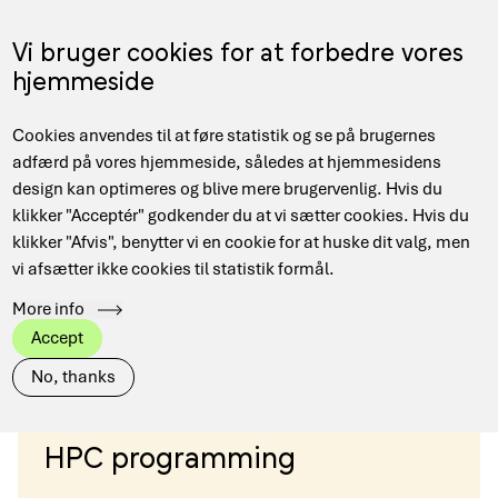
Gå
til
Menu
Vi bruger cookies for at forbedre vores
EN
hovedindhold
hjemmeside
Main
Hjem
Vejledninger
Cookies anvendes til at føre statistik og se på brugernes
navigation
Brødkrumme
adfærd på vores hjemmeside, således at hjemmesidens
design kan optimeres og blive mere brugervenlig. Hvis du
klikker "Acceptér" godkender du at vi sætter cookies. Hvis du
klikker "Afvis", benytter vi en cookie for at huske dit valg, men
Vejledninger
vi afsætter ikke cookies til statistik formål.
More info
Accept
No, thanks
01
HPC programming