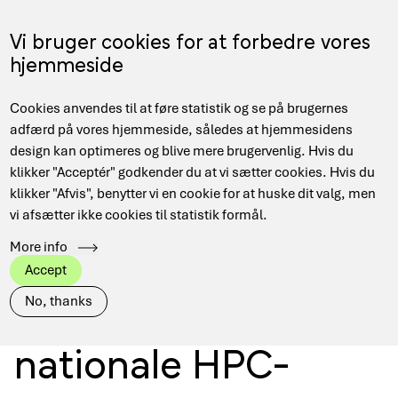
Gå
til
Menu
Vi bruger cookies for at forbedre vores
EN
hovedindhold
hjemmeside
Main
Hjem
Nyheder
Cookies anvendes til at føre statistik og se på brugernes
navigation
Brødkrumme
Næste kald om regnetid på de nationale HPC-anlæg åbner
adfærd på vores hjemmeside, således at hjemmesidens
21. juli 2026
design kan optimeres og blive mere brugervenlig. Hvis du
klikker "Acceptér" godkender du at vi sætter cookies. Hvis du
klikker "Afvis", benytter vi en cookie for at huske dit valg, men
vi afsætter ikke cookies til statistik formål.
Næste kald om
More info
Accept
regnetid på de
No, thanks
nationale HPC-